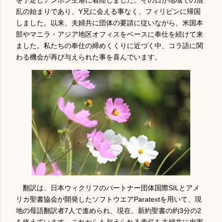
を予定しアンボン空港に着陸しました。その日が地域での混
乱の始まりであり、Y兄に会える事なく、フィリピンに帰国
しました。以来、夫婦共に団体の要請に従いながら、米国本
部やマニラ・アジア地区オフィスをベースに奉仕を続けて来
ました。私たちの奉仕の締めくくりに近づく中、コラ語に関
わる機会が再び与えられた事を喜んでいます。
翻訳は、日本ウィクリフのパートナー団体国際SILとアメ
リカ聖書協会が開発したソフトウエアParatextを用いて、現
地の母語翻訳者7人で進められ、現在、新約聖書の約3分の2