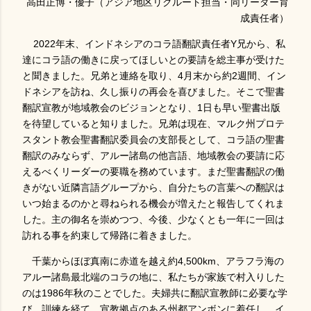
高田正博・優子（アジア地区リクルート担当・同リーダー育
成責任者）
2022年末、インドネシアのコラ語翻訳責任者Y兄から、私
達にコラ語の働きに戻ってほしいとの要請を総主事が受けた
と聞きました。兄弟と連絡を取り、4月末から約2週間、イン
ドネシアを訪ね、久し振りの再会を喜びました。そこで聖書
翻訳宣教が地域教会のビジョンとなり、1日も早い聖書出版
を待望していると知りました。兄弟は現在、マルク州プロテ
スタント教会聖書翻訳委員会の支部長として、コラ語の聖書
翻訳のみならず、アルー諸島の他言語、地域教会の要請に応
えるべくリーダーの要職を務めています。まだ聖書翻訳の働
きがない近隣言語グループから、自分たちの言葉への翻訳は
いつ始まるのかと尋ねられる機会が増えたと報告してくれま
した。主の御名を崇めつつ、今後、少なくとも一年に一回は
訪れる事を約束して帰路に着きました。
千葉からほぼ真南に赤道を越え約4,500km、アラフラ海の
アルー諸島最北端のコラの地に、私たちが家族で村入りした
のは1986年秋のことでした。夫婦共に翻訳宣教師に必要な学
び、訓練を経て、宣教拠点のある州都アンボンに着任し、イ