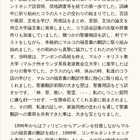
ンドネシア語習得、現地調査等を経ての第一歩でした。訓練
中に祈り始めたコラの人々との交わりの始まりでした。言語
や風習、文化を学び、民俗誌をまとめ、音韻、文法の論文を
州立大学論文集に発表しました。コラ語会話集の出版や辞書
作りも加速していました。幾つかの聖書物語を訳し、村でテ
ストをしながら、本格的にマルコの福音書の翻訳に取り組み
始めました。その初めから真摯に協力してくれたのがY兄で
す。当時彼は、アンボンの高校を終え、マルク・キリスト教
大学（マルク州オランダ系長老派教会立大学）に進学したば
かりの青年でした。クラスのない時、休みの時、私達のコラ
語の学びと、マルコの福音書の翻訳作業に熱心に取り組んで
くれました。聖書翻訳初期の大きな壁は、聖書用語をどう訳
すかです。「神、罪、救い、聖霊、- - - 」私のしつこい質問
に嫌な顔一つせず、一生懸命応えてくれる姿に励まされまし
た。その間、私達の証しや、家族同然の交わりを通して聖書
翻訳への重荷を共有できた事は、大きな宝となりました。
1996年からはフィリピンからアンボンを往復しながらマル
コの福音書の翻訳を続け、1999年、コンサルタントチェック