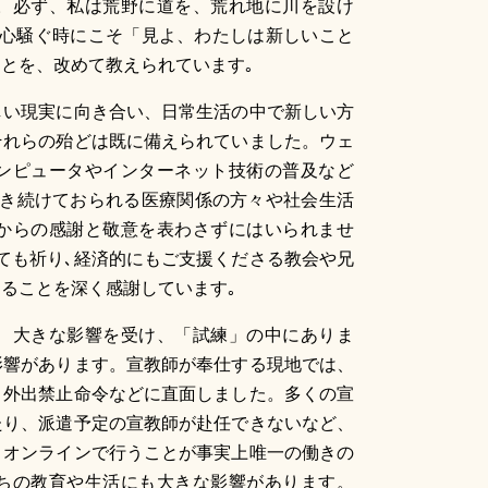
。必ず、私は荒野に道を、荒れ地に川を設け
た。心騒ぐ時にこそ「見よ、わたしは新しいこと
とを、改めて教えられています｡
しい現実に向き合い、日常生活の中で新しい方
それらの殆どは既に備えられていました。ウェ
ンピュータやインターネット技術の普及など
働き続けておられる医療関係の方々や社会生活
からの感謝と敬意を表わさずにはいられませ
ても祈り､経済的にもご支援くださる教会や兄
ることを深く感謝しています｡
、大きな影響を受け、「試練」の中にありま
影響があります。宣教師が奉仕する現地では、
、外出禁止命令などに直面しました。多くの宣
たり、派遣予定の宣教師が赴任できないなど、
。オンラインで行うことが事実上唯一の働きの
ちの教育や生活にも大きな影響があります。