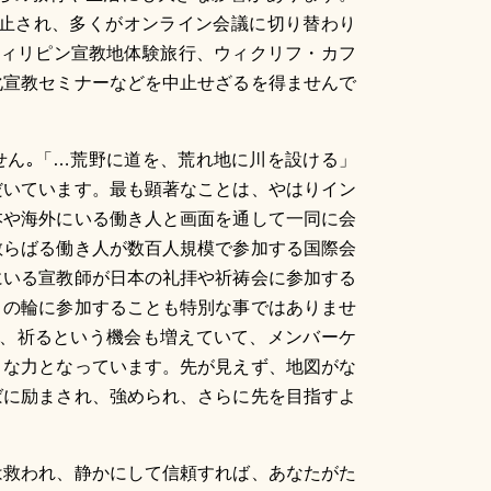
中止され、多くがオンライン会議に切り替わり
フィリピン宣教地体験旅行、ウィクリフ・カフ
化宣教セミナーなどを中止せざるを得ませんで
ん｡「…荒野に道を、荒れ地に川を設ける」
だいています。最も顕著なことは、やはりイン
本や海外にいる働き人と画面を通して一同に会
散らばる働き人が数百人規模で参加する国際会
にいる宣教師が日本の礼拝や祈祷会に参加する
りの輪に参加することも特別な事ではありませ
り、祈るという機会も増えていて、メンバーケ
きな力となっています。先が見えず、地図がな
ばに励まされ、強められ、さらに先を目指すよ
は救われ、静かにして信頼すれば、あなたがた