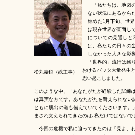
「私たちは、地図の
ない状況にあるから
始めた1月下旬、世界
は現在世界が直面し
についての見通しと
は、私たちの日々の
しなかった大きな影
「世界的」流行は繰
おけるバッタ大量発生
松丸嘉也（総主事）
思い起こしました。
このような中、「あなたがたが経験した試練
は真実な方です。あなたがたを耐えられない
ともに脱出の道も備えていてくださいます。」
まされ支えられてきたのは､私だけではないで
今回の危機で私に迫ってきたのは「見よ、わ