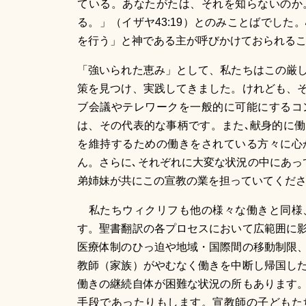
ている。あなたがたは、それを知らないのか
る。」（イザヤ43:19）とのみことばでし
を行う」と神である主が呼びかけておられるこ
「強いられた恵み」として、私たちはこの厳
策を見つけ、実践してきました。けれども、
ブ会議やテレワークを一般的に可能にするコ
は、その代表的な事柄です。また､献身的に
を維持するための働きをされている方々に心
ん。さらに､それぞれに大変な状況の中にあっ
弟姉妹が共にこの宣教の業を担っていてくださ
私たちウィクリフも他の様々な働きと同様
す。聖書翻訳の各プロセスにおいて広範囲に
医療体制のひっ迫や地域・国際間の移動制限
教師（家族）がやむなく働きを中断し帰国し
働きの継続自体が困難な状況の所もあります
手段であったりもします。宣教師の子どもた