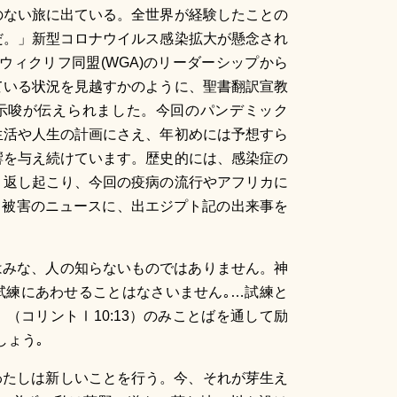
ない旅に出ている。全世界が経験したことの
だ。」新型コロナウイルス感染拡大が懸念され
ウィクリフ同盟(WGA)のリーダーシップから
ている状況を見越すかのように、聖書翻訳宣教
示唆が伝えられました。今回のパンデミック
生活や人生の計画にさえ、年初めには予想すら
響を与え続けています。歴史的には、感染症の
り返し起こり、今回の疫病の流行やアフリカに
と被害のニュースに、出エジプト記の出来事を
はみな、人の知らないものではありません。神
試練にあわせることはなさいません｡…試練と
（コリントⅠ10:13）のみことばを通して励
しょう｡
たしは新しいことを行う。今、それが芽生え