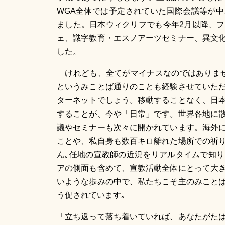
WGA全体では予定されていた国際会議等が
ました。日本ウィクリフでも今年2月以降、
ェ、識字教育・エスノアーツセミナー、異文
した。
けれども、全てがマイナスなのではありませ
というみことば通りのことも経験させていた
ターネットでしょう。移動することなく、日
することが、今や「日常」です。世界各地に
議やセミナーも次々に開かれています。海外
ことや、私自身も数百キロ離れた場所での祈
ん｡任地の宣教師の近況をリアルタイムで知
アの側面も含めて、宣教活動全体にとって大
いような歩みの中で、私たちこそ主のみこと
う促されています｡
「立ち返って落ち着いていれば、あなたがた