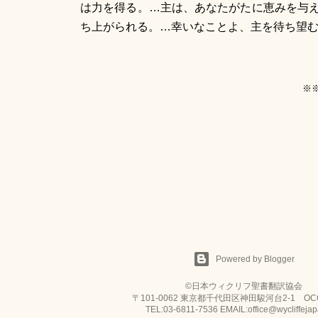
は力を得る。…主は、あなたがたに恵みを与
ち上がられる。…幸いなことよ、主を待ち望むす
※※
Powered by Blogger
©日本ウィクリフ聖書翻訳協会
〒101-0062 東京都千代田区神田駿河台2-1 OC
TEL:03-6811-7536 EMAIL:office@wycliffejap